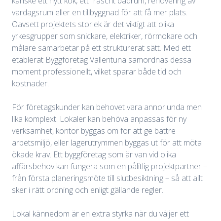
kanske ett nytt kök, ett fräscht badrum, renovering av
vardagsrum eller en tillbyggnad för att få mer plats.
Oavsett projektets storlek är det viktigt att olika
yrkesgrupper som snickare, elektriker, rörmokare och
målare samarbetar på ett strukturerat sätt. Med ett
etablerat Byggföretag Vallentuna samordnas dessa
moment professionellt, vilket sparar både tid och
kostnader.
För företagskunder kan behovet vara annorlunda men
lika komplext. Lokaler kan behöva anpassas för ny
verksamhet, kontor byggas om för att ge bättre
arbetsmiljö, eller lagerutrymmen byggas ut för att möta
ökade krav. Ett byggföretag som är van vid olika
affärsbehov kan fungera som en pålitlig projektpartner –
från första planeringsmöte till slutbesiktning – så att allt
sker i rätt ordning och enligt gällande regler.
Lokal kännedom är en extra styrka när du väljer ett