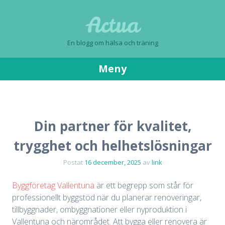
Actua
En blogg om hälsa och träning
Meny
Gå
till
innehåll
Din partner för kvalitet,
trygghet och helhetslösningar
Postat
16 december, 2025
av
link
Byggföretag Vallentuna
är ett begrepp som står för
professionellt byggstöd när du planerar renoveringar,
tillbyggnader, ombyggnationer eller nyproduktion i
Vallentuna och närområdet. Att bygga eller renovera är