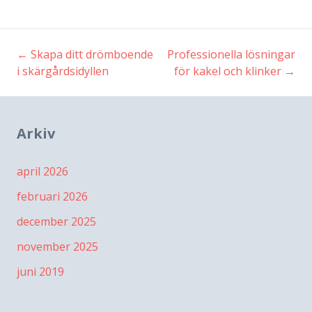
←
Skapa ditt drömboende
Professionella lösningar
Inläggsnavigering
i skärgårdsidyllen
för kakel och klinker
→
Arkiv
april 2026
februari 2026
december 2025
november 2025
juni 2019