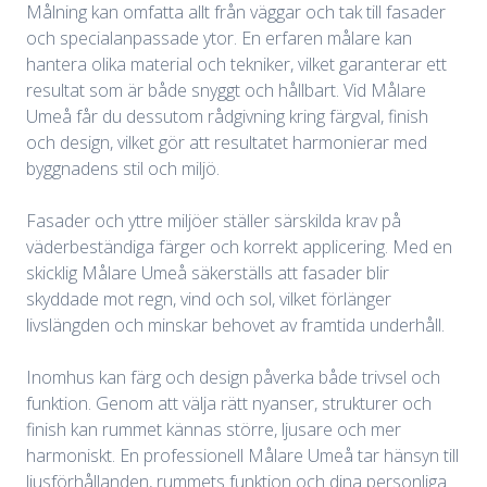
Målning kan omfatta allt från väggar och tak till fasader
och specialanpassade ytor. En erfaren målare kan
hantera olika material och tekniker, vilket garanterar ett
resultat som är både snyggt och hållbart. Vid Målare
Umeå får du dessutom rådgivning kring färgval, finish
och design, vilket gör att resultatet harmonierar med
byggnadens stil och miljö.
Fasader och yttre miljöer ställer särskilda krav på
väderbeständiga färger och korrekt applicering. Med en
skicklig Målare Umeå säkerställs att fasader blir
skyddade mot regn, vind och sol, vilket förlänger
livslängden och minskar behovet av framtida underhåll.
Inomhus kan färg och design påverka både trivsel och
funktion. Genom att välja rätt nyanser, strukturer och
finish kan rummet kännas större, ljusare och mer
harmoniskt. En professionell Målare Umeå tar hänsyn till
ljusförhållanden, rummets funktion och dina personliga