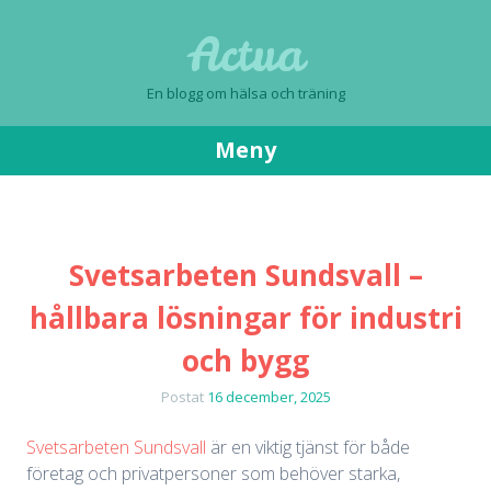
Actua
En blogg om hälsa och träning
Meny
Gå
till
innehåll
Svetsarbeten Sundsvall –
hållbara lösningar för industri
och bygg
Postat
16 december, 2025
Svetsarbeten Sundsvall
är en viktig tjänst för både
företag och privatpersoner som behöver starka,